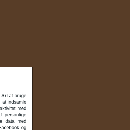
 Srl
at bruge
l at indsamle
ktivitet med
f personlige
se data med
 Facebook og