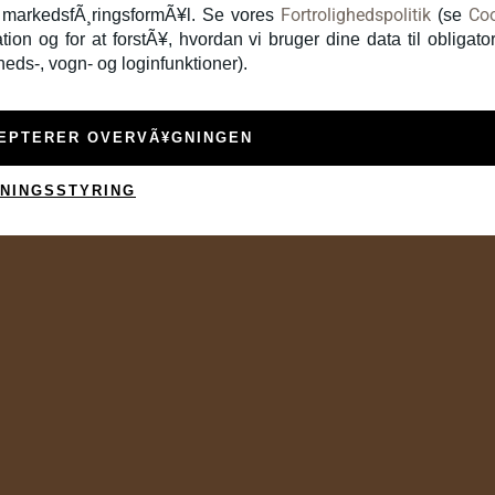
Fortrolighedspolitik
Coo
l markedsfÃ¸ringsformÃ¥l. Se vores
(se
tion og for at forstÃ¥, hvordan vi bruger dine data til obligato
rheds-, vogn- og loginfunktioner).
EPTERER OVERVÃ¥GNINGEN
NINGSSTYRING