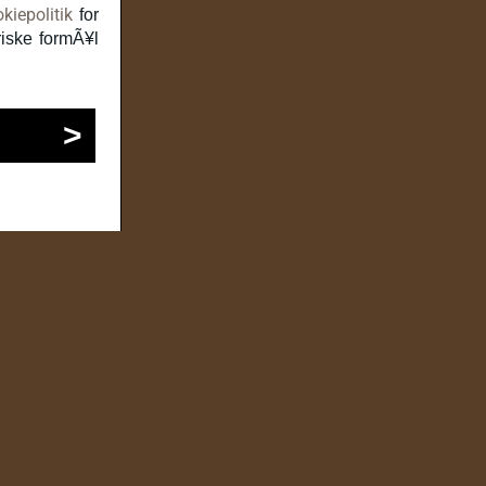
kiepolitik
for
riske formÃ¥l