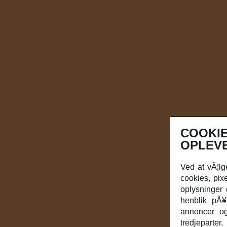
COOKIE
OPLEV
Ved at vÃ¦lg
cookies, pixe
oplysninger
henblik pÃ¥
annoncer og
tredjeparte