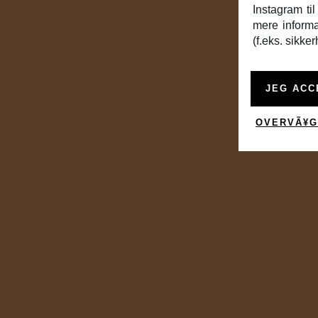
Instagram ti
mere informa
(f.eks. sikke
JEG ACC
OVERVÃ¥G