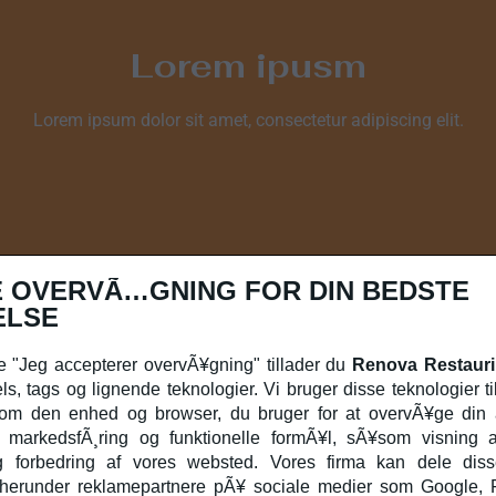
Lorem ipusm
Lorem ipsum dolor sit amet, consectetur adipiscing elit.
 OVERVÃ…GNING FOR DIN BEDSTE
ELSE
e "Jeg accepterer overvÃ¥gning" tillader du
Renova Restauri
ls, tags og lignende teknologier. Vi bruger disse teknologier ti
 om den enhed og browser, du bruger for at overvÃ¥ge din a
 markedsfÃ¸ring og funktionelle formÃ¥l, sÃ¥som visning a
 forbedring af vores websted. Vores firma kan dele dis
r, herunder reklamepartnere pÃ¥ sociale medier som Google,